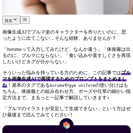
目次
画像生成AIでブルマ姿のキャラクターを作りたいのに、思
ったように出てこない…そんな経験、ありませんか？
「burumaって入力してみたけど、なんか違う」「体操服は出
るのに、ブルマにならない」「食い込みや直すしぐさを再現
したいけどタグが分からない」
そういった悩みを持っている方のために、この記事では
ブル
マを画像生成AIで再現するためのプロンプトをまとめまし
た
！基本のタグである
や
の使い分けはも
buruma
gym uniform
ちろん、体操服との組み合わせ方、ポーズや仕草の細かい指
定方法まで、まるっと一記事で解説していきます♪
「ブルマのイラストが安定して生成できない」という方はぜ
ひ最後まで読んでみてください！