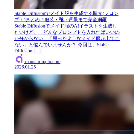
Stable Diffusionでメイド服を生成する呪文(プロン
プト)まとめ！服装・靴・背景まで完全網羅
Stable Diffusionでメイド服のAIイラストを生成し
たいけど、「どんなプロンプトを入れればいいの
か分からない」「思ったようなメイド服が出てこ
ない」と悩んでいませんか？ 今回は、Stable
Diffusion […]
mania.romptn.com
2026.01.25