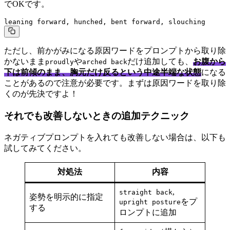
でOKです。
leaning forward, hunched, bent forward, slouching
ただし、前かがみになる原因ワードをプロンプトから取り除
かないまま
や
だけ追加しても、
お腹から
proudly
arched back
下は前傾のまま、胸元だけ反るという中途半端な状態
になる
ことがあるので注意が必要です。まずは原因ワードを取り除
くのが先決ですよ！
それでも改善しないときの追加テクニック
ネガティブプロンプトを入れても改善しない場合は、以下も
試してみてください。
対処法
内容
,
straight back
姿勢を明示的に指定
をプ
upright posture
する
ロンプトに追加