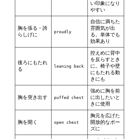
い印象になり
やすい
自信に満ちた
胸を張る・誇
雰囲気が出
proudly
らしげに
る。単体でも
効果あり
控えめに背中
を反らすとき
後ろにもたれ
に。椅子や壁
leaning back
る
にもたれる動
きにも
強めに胸を前
胸を突き出す
に出したいと
puffed chest
きに使用
胸元を広げた
胸を開く
開放的なポー
open chest
ズに