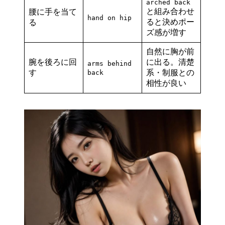
arched back
と組み合わせ
腰に手を当て
hand on hip
ると決めポー
る
ズ感が増す
自然に胸が前
腕を後ろに回
に出る。清楚
arms behind
す
系・制服との
back
相性が良い