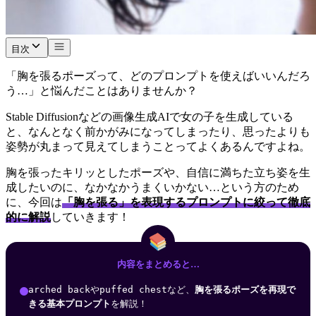
目次
「胸を張るポーズって、どのプロンプトを使えばいいんだろ
う…」と悩んだことはありませんか？
Stable Diffusionなどの画像生成AIで女の子を生成している
と、なんとなく前かがみになってしまったり、思ったよりも
姿勢が丸まって見えてしまうことってよくあるんですよね。
胸を張ったキリッとしたポーズや、自信に満ちた立ち姿を生
成したいのに、なかなかうまくいかない…という方のため
に、今回は
「胸を張る」を表現するプロンプトに絞って徹底
的に解説
していきます！
内容をまとめると…
arched back
や
puffed chest
など、
胸を張るポーズを再現で
きる基本プロンプト
を解説！