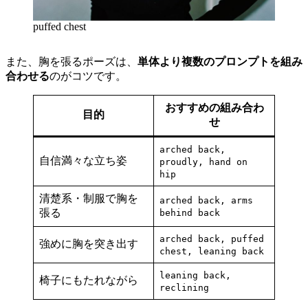
puffed chest
また、胸を張るポーズは、
単体より複数のプロンプトを組み
合わせる
のがコツです。
おすすめの組み合わ
目的
せ
arched back,
自信満々な立ち姿
proudly, hand on
hip
清楚系・制服で胸を
arched back, arms
張る
behind back
arched back, puffed
強めに胸を突き出す
chest, leaning back
leaning back,
椅子にもたれながら
reclining