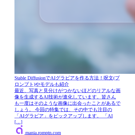
Stable DiffusionでAIグラビアを作る方法！呪文(プ
ロンプト)やモデルも紹介
最近、写真と見分けがつかないほどのリアルな画
像を生成するAI技術が進化しています。皆さん
も一度はそのような画像に出会ったことがあるで
しょう。 今回の特集では、その中でも注目の
「AIグラビア」をピックアップします。 「AI
[…]
mania.romptn.com